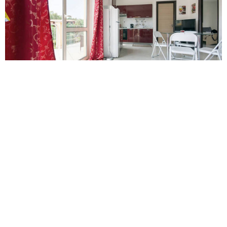
4 P.
2 R.
2 B.
80 Sq/m
Piso acogedor en el sur de Italia
Property ID: 98568745